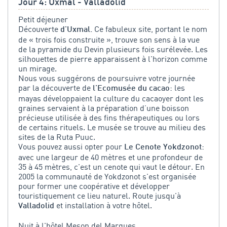
Jour 4: Uxmal - Valladolid
Petit déjeuner
Découverte
Ce fabuleux site, portant le nom
d'Uxmal.
de « trois fois construite », trouve son sens à la vue
de la pyramide du Devin plusieurs fois surélevée. Les
silhouettes de pierre apparaissent à l'horizon comme
un mirage.
Nous vous suggérons de poursuivre votre journée
par la découverte de
les
l'Ecomusée du cacao:
mayas développaient la culture du cacaoyer dont les
graines servaient à la préparation d’une boisson
précieuse utilisée à des fins thérapeutiques ou lors
de certains rituels. Le musée se trouve au milieu des
sites de la Ruta Puuc.
Vous pouvez aussi opter pour
Le Cenote Yokdzonot:
avec une largeur de 40 mètres et une profondeur de
35 à 45 mètres, c'est un cenote qui vaut le détour. En
2005 la communauté de Yokdzonot s'est organisée
pour former une coopérative et développer
touristiquement ce lieu naturel. Route jusqu'à
et installation à votre hôtel.
Valladolid
Nuit à l'hôtel Meson del Marques