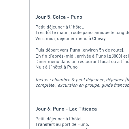
Jour 5: Colca - Puno
Petit-déjeuner à l´hôtel.
Très tôt le matin, route panoramique le long d
Vers midi, déjeuner menu à
.
Chivay
Puis départ vers
(environ 5h de route).
Puno
En fin d’après-midi, arrivée à Puno (Δ3800) et i
Dîner menu dans un restaurant local ou à l´hô
Nuit à l´hôtel à Puno.
Inclus : chambre & petit déjeuner, déjeuner (h
complète , excursion en groupe, guide franco
Jour 6: Puno - Lac Titicaca
Petit-déjeuner à l’hôtel.
au port de Puno.
Transfert