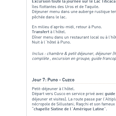
Excursion toute la journée sur le Lac Titicaca
îles flottantes des Uros et de Taquile.
Déjeuner menu dans une auberge rustique ten
pêchée dans le lac.
En milieu d’après-midi, retour à Puno.
à l’hôtel.
Transfert
Dîner menu dans un restaurant local ou à l’hôt
Nuit à l´hôtel à Puno.
Inclus : chambre & petit déjeuner, déjeuner (h
complète , excursion en groupe, guide franco
Jour 7: Puno - Cuzco
Petit-déjeuner à l’hôtel.
Départ vers Cusco en service privé avec
guide
déjeuner et visites). La route passe par l’Altip
nécropole de Sillustani; Raqchi et son fameux
“
”.
chapelle Sixtine de l´Amérique Latine