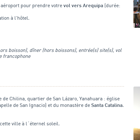
l´aéroport pour prendre votre
(durée:
vol vers Arequipa
ation à l'hôtel.
rs boisson), dîner (hors boissons), entrée(s) site(s), vol
de francophone
e de Chilina, quartier de San Lázaro, Yanahuara : église
apelle de San Ignacio) et du monastère de
.
Santa Catalina
tte ville à l´éternel soleil.