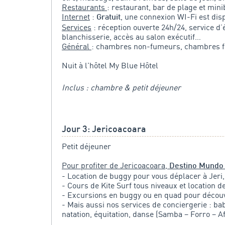
Restaurants
: restaurant, bar de plage et mini
Internet
:
, une connexion WI-Fi est dis
Gratuit
Services
: réception ouverte 24h/24, service d’
blanchisserie, accès au salon exécutif…
Général
: chambres non-fumeurs, chambres fam
Nuit à l'hôtel My Blue Hôtel
Inclus : chambre & petit déjeuner
Jour 3: Jericoacoara
Petit déjeuner
Pour profiter de Jericoacoara,
Destino Mundo
- Location de buggy pour vous déplacer à Jeri,
- Cours de Kite Surf tous niveaux et location d
- Excursions en buggy ou en quad pour découv
- Mais aussi nos services de conciergerie : bab
natation, équitation, danse (Samba – Forro – A