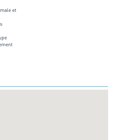
imale et
es
oupe
lement