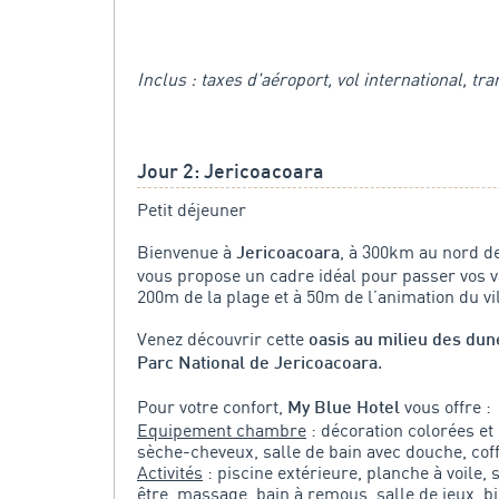
Inclus : taxes d'aéroport, vol international, t
Jour 2: Jericoacoara
Petit déjeuner
Bienvenue à
, à 300km au nord d
Jericoacoara
vous propose un cadre idéal pour passer vos v
200m de la plage et à 50m de l’animation du vi
Venez découvrir cette
oasis au milieu des dun
.
Parc National de Jericoacoara
Pour votre confort,
vous offre :
My Blue Hotel
Equipement chambre
: décoration colorées et m
sèche-cheveux, salle de bain avec douche, coff
Activités
: piscine extérieure, planche à voile,
être, massage, bain à remous, salle de jeux, b